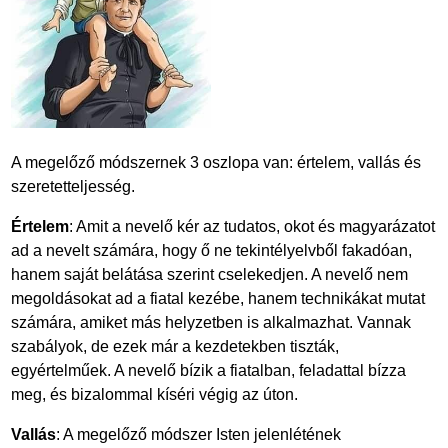
A megelőző módszernek 3 oszlopa van: értelem, vallás és
szeretetteljesség.
Értelem
: Amit a nevelő kér az tudatos, okot és magyarázatot
ad a nevelt számára, hogy ő ne tekintélyelvből fakadóan,
hanem saját belátása szerint cselekedjen. A nevelő nem
megoldásokat ad a fiatal kezébe, hanem technikákat mutat
számára, amiket más helyzetben is alkalmazhat. Vannak
szabályok, de ezek már a kezdetekben tiszták,
egyértelműek. A nevelő bízik a fiatalban, feladattal bízza
meg, és bizalommal kíséri végig az úton.
Vallás
: A megelőző módszer Isten jelenlétének